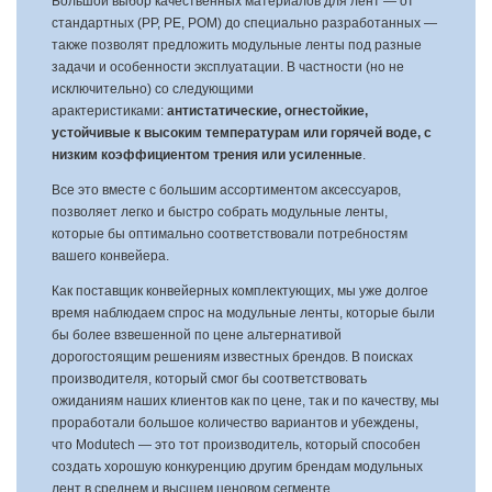
Большой выбор качественных материалов для лент — от
стандартных (PP, PE, POM) до специально разработанных —
также позволят предложить модульные ленты под разные
задачи и особенности эксплуатации. В частности (но не
исключительно) со следующими
арактеристиками:
антистатические, огнестойкие,
устойчивые к высоким температурам или горячей воде, с
низким коэффициентом трения или усиленные
.
Все это вместе с большим ассортиментом аксессуаров,
позволяет легко и быстро собрать модульные ленты,
которые бы оптимально соответствовали потребностям
вашего конвейера.
Как поставщик конвейерных комплектующих, мы уже долгое
время наблюдаем спрос на модульные ленты, которые были
бы более взвешенной по цене альтернативой
дорогостоящим решениям известных брендов. В поисках
производителя, который смог бы соответствовать
ожиданиям наших клиентов как по цене, так и по качеству, мы
проработали большое количество вариантов и убеждены,
что Modutech — это тот производитель, который способен
создать хорошую конкуренцию другим брендам модульных
лент в среднем и высшем ценовом сегменте .