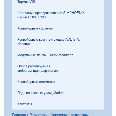
Тормоз VIS
Частотные преобразователи SIMPHOENIX
Серии Е500, Е280
Конвейерные системы
Конвейерные комплектующие AVE S.A.
Испания
Модульные ленты _ цепи Modutech
Опора регулируемая,
виброгасящая,шарнирная
Конвейерные элементы
Подшипниковые узлы_Markes
Контакты
Главная
›
Редукторы
›
Червячные редукторы