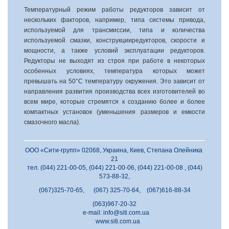
Температурный режим работы редукторов зависит от
нескольких факторов, например, типа системы привода,
используемой для трансмиссии, типа и количества
используемой смазки, конструкцииредукторов, скорости и
мощности, а также условий эксплуатации редукторов.
Редукторы не выходят из строя при работе в некоторых
особенных условиях, температура которых может
превышать на 50°С температуру окружения. Это зависит от
направления развития производства всех изготовителей во
всем мире, которые стремятся к созданию более и более
компактных установок (уменьшения размеров и емкости
смазочного масла).
ООО «Сити-групп» 02068, Украина, Киев, Степана Олейника
21
тел. (044) 221-00-05, (044) 221-00-06, (044) 221-00-08 , (044)
573-88-32,
(067)325-70-65, (067) 325-70-64, (067)616-88-34
(063)967-20-32
e-mail:
info@siti.com.ua
www.siti.com.ua