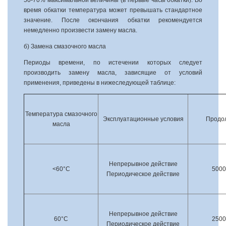
50-70% максимальной величины (в первые часы обкатки). Во
время обкатки температура может превышать стандартное
значение. После окончания обкатки рекомендуется
немедленно произвести замену масла.
б) Замена смазочного масла
Периоды времени, по истечении которых следует
производить замену масла, зависящие от условий
применения, приведены в нижеследующей таблице:
Температура смазочного
Эксплуатационные условия
Продо
масла
Непрерывное действие
<60°С
5000 
Периодическое действие
Непрерывное действие
60°С
2500 
Периодическое действие