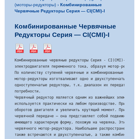
(моторы-редукторы)
›
Комбинированные
Червячные Редукторы Серия — CI(CMI)-I
Комбинированные Червячные
Редукторы Серия — CI(CMI)-I
Комбинированные червяные редукторы Серия - CI(CMI)-I сост
электродвигателя переменного тока, образуя мотор-редуктор
По количеству ступеней червячные и комбинированные червяч
мотор-редукторы изготваливают одно и двухступенчатыми. На
одноступенчатые редукторы, т.к. диапазон их передаточных 
потребности.

Червячный редуктор является одним из важнейших элементов 
используется практически на любом производстве. Применяет
оборотов двигателя и увеличить крутящий момент. Принцип р
червячной передаче – она представляет собой подвижное сое
имеющего характерную форму, похожую на червяка. Этим и об
червячного мотор-редуктора. Наибольшее распространение им
также встречаются и двухступенчатые, а также комбинирован