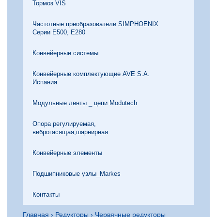
Тормоз VIS
Частотные преобразователи SIMPHOENIX
Серии Е500, Е280
Конвейерные системы
Конвейерные комплектующие AVE S.A.
Испания
Модульные ленты _ цепи Modutech
Опора регулируемая,
виброгасящая,шарнирная
Конвейерные элементы
Подшипниковые узлы_Markes
Контакты
Главная
›
Редукторы
›
Червячные редукторы