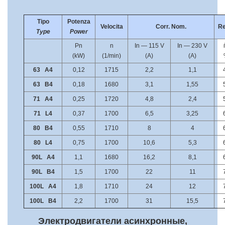
Tipo
Potenza
Velocita
Corr. Nom.
Re
Type
Power
Pn
n
In — 115 V
In — 230 V
(kW)
(1/min)
(A)
(A)
63 A4
0,12
1715
2,2
1,1
63 B4
0,18
1680
3,1
1,55
71 A4
0,25
1720
4,8
2,4
71 L4
0,37
1700
6,5
3,25
80 B4
0,55
1710
8
4
80 L4
0,75
1700
10,6
5,3
90L A4
1,1
1680
16,2
8,1
90L B4
1,5
1700
22
11
100L A4
1,8
1710
24
12
100L B4
2,2
1700
31
15,5
Электродвигатели асинхронные,