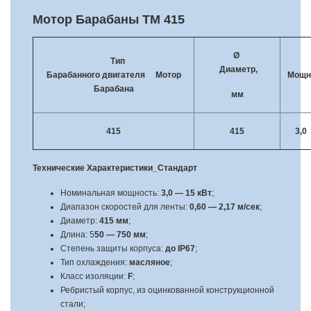
Мотор Барабаны TM 415
Ø
Тип
Диаметр,
Барабанного двигателя
Мотор
Мощно
Барабана
мм
415
415
3,0
Технические Характеристики_
C
тандарт
Номинальная мощность:
3,0 — 15 кВт
;
Диапазон скоростей для ленты:
0,60 — 2,17 м/сек
;
Диаметр:
415 мм
;
Длина: 5
50 — 750 мм
;
Степень защиты корпуса:
до IP67
;
Тип охлаждения:
масляное
;
Класс изоляции:
F
;
Ребристый корпус, из оцинкованной конструкционной
стали;